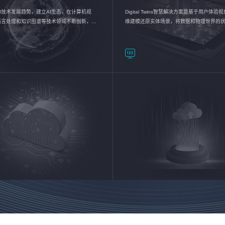
I技术发展趋势，建立AI生态，在计算机视
Digital Twins智慧解决方案是基于用户体
语言处理和知识图谱等技术领域不断创新，持
维建模还原实体场景，将数据和物理世界的
数智化转型加速器—AlphaMind®AI能力开放
现，使用户对关键数据有更直观的感受，推
成智能化转型，实现新旧动能的转换