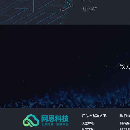
行业客户
—— 致
产品与解决方案
服务
人工智能
服务级
数字孪生
服务网