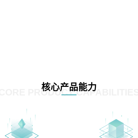
核心产品能力
CORE PRODUCT CAPABILITIE