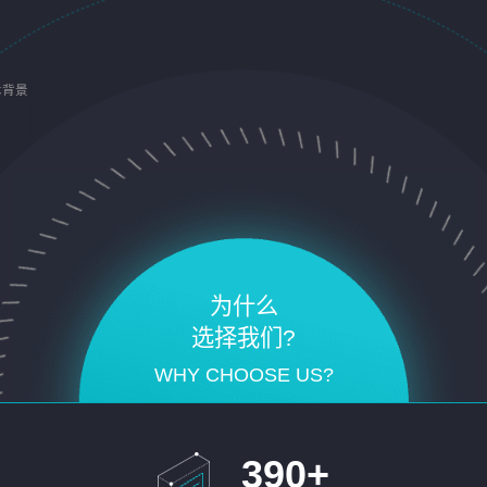
术背景
为什么
选择我们?
WHY CHOOSE US?
390
+